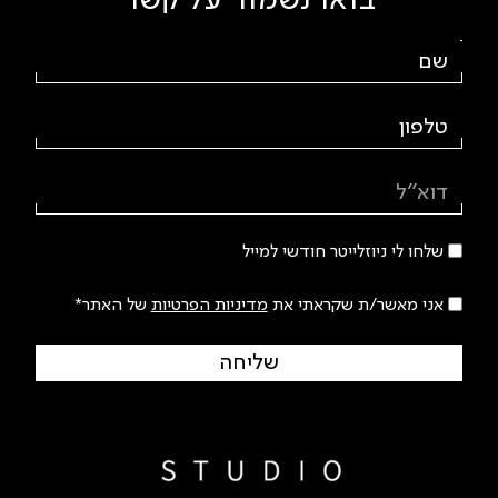
בואו נשמור על קשר
Wellness center
גלילות | יזם פרטי | מרכז Wellness
שלחו לי ניוזלייטר חודשי למייל
אני מאשר/ת שקראתי את
מדיניות הפרטיות
של האתר*
שליחה