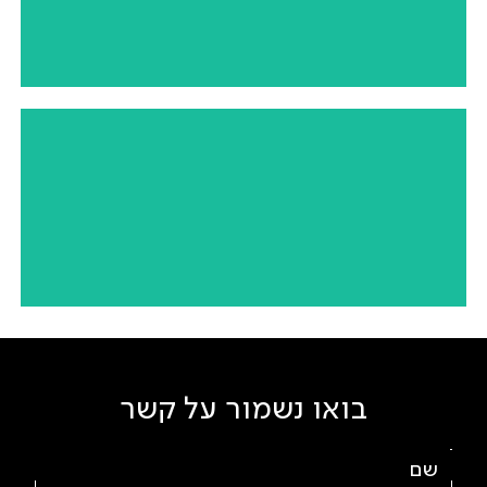
SHOWROOM
הרצליה | יזם פרטי | קמעונאות
Spa Nirvana
הרצליה | יזם פרטי | שלב מקדים כחלק מהפרויקט: תכנון
והדמיית מרכז ה-Wellness
בואו נשמור על קשר
Brasserie
ירושלים | יזם פרטי | בראסרי