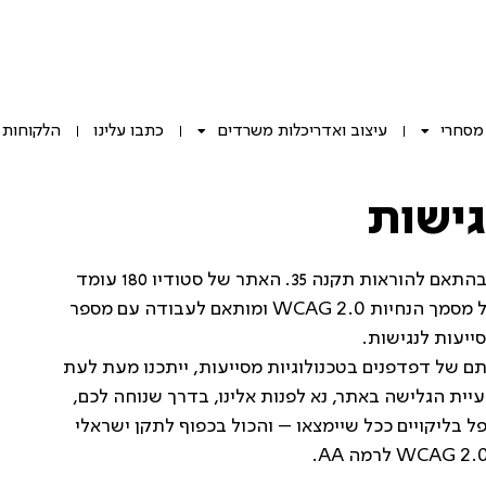
 מסחרי
עיצוב ואדריכלות משרדים
כתבו עלינו
הלקוחות 
ישות
סטודיו 180 מחויבת להתאמות נגישות לאנשים עם מוגבלויות, בהתאם להוראות תקנה 35. האתר של סטודיו 180 עומד
בדרישות הוראות תקנה 35, התקן הישראלי תי 5568 המבוסס על מסמך הנחיות WCAG 2.0 ומותאם לעבודה עם מספר
ייעות לנגישות.
 של דפדפנים בטכנולוגיות מסייעות, ייתכנו מעת לעת
ת WCAG 2.0. בכל מקרה של בעיית הגלישה באתר, נא לפנות אלינו, בדרך שנוחה לכם,
ל בליקויים ככל שיימצאו – והכול בכפוף לתקן ישראלי