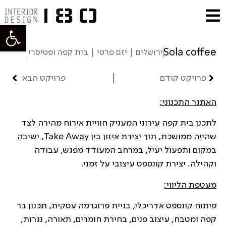
פתח סרגל
Sola coffee
ירושלים | יזם פרטי | בית קפה ופטיסרי
פרויקט קודם
פרויקט הבא
האתגר התכנוני:
לתכנן בית קפה עירוני המעניק חוויית אירוח מהירה לצד
שהייה ממושכת, תוך יצירת איזון בין Take Away, ישיבה
במקום ותפעול יעיל, במרחב המעודד מפגש, עבודה
וקהילה. יצירת קונספט עיצובי על זמני.
מעטפת הליווי:
פיתוח קונספט אדריכלי, בניית פרוגרמה עסקית, תכנון בר
קפה ומטבח, עיצוב פנים, בחירת חומרים, תאורה, נגרות,