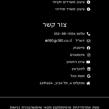
עיצוב משרדים יוקרתי
עיצוב משרד מודרני
צור קשר
טלפון 052-381-5334
דוא"ל
180@180.co.il
o
פייסבוק
אינסטגרם
ערוץ היוטיוב
לינקדאין
מפת גוגל
אונקלוס 4, תל אביב, 6291604
מפת אתר
מדיניות פרטיות
תקנון ותנאי שימוש
הצהרת נגישות