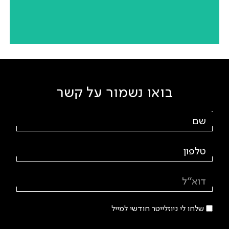
Spa Nirvana
הרצליה | יזם פרטי | שלב מקדים כחלק מהפרויקט: תכנון
והדמיית מרכז ה-Wellness
בואו נשמור על קשר
Wellness center
גלילות | יזם פרטי | מרכז Wellness
שלחו לי ניוזלייטר חודשי למייל