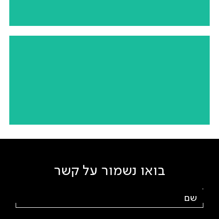
הרצליה | יזם פרטי | קמעונאות
Spa Nirvana
הרצליה | יזם פרטי | שלב מקדים כחלק מהפרויקט: תכנון
והדמיית מרכז ה-Wellness
בואו נשמור על קשר
Wellness center
גלילות | יזם פרטי | מרכז Wellness