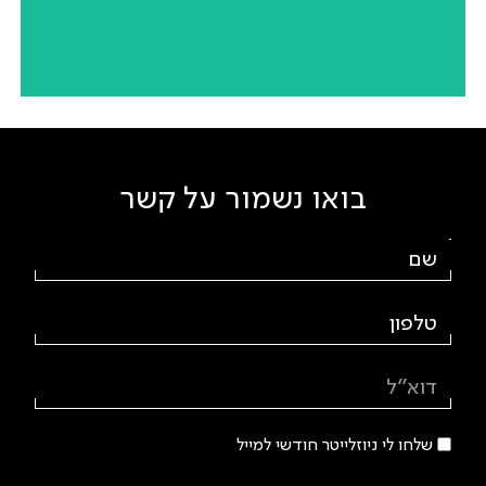
Spa Nirvana
הרצליה | יזם פרטי | שלב מקדים כחלק מהפרויקט: תכנון
והדמיית מרכז ה-Wellness
בואו נשמור על קשר
Wellness center
גלילות | יזם פרטי | מרכז Wellness
שלחו לי ניוזלייטר חודשי למייל