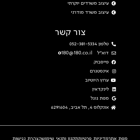
עיצוב משרדים יוקרתי
עיצוב משרד מודרני
צור קשר
טלפון 052-381-5334
דוא"ל
180@180.co.il
o
פייסבוק
אינסטגרם
ערוץ היוטיוב
לינקדאין
מפת גוגל
אונקלוס 4, תל אביב, 6291604
מפת אתר
מדיניות פרטיות
תקנון ותנאי שימוש
הצהרת נגישות