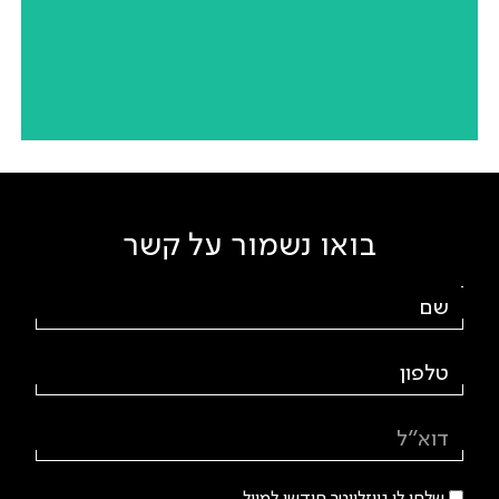
Spa Nirvana
הרצליה | יזם פרטי | שלב מקדים כחלק מהפרויקט: תכנון
והדמיית מרכז ה-Wellness
בואו נשמור על קשר
Wellness center
גלילות | יזם פרטי | מרכז Wellness