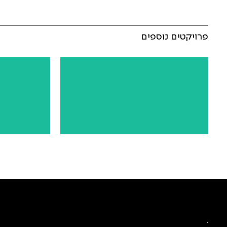
פרויקטים נוספים
Spa Nirvana
הרצליה | יזם פר
SHOWROOM
הרצליה | יזם פרטי | קמעונאות
מהפרויקט: תכנון וה