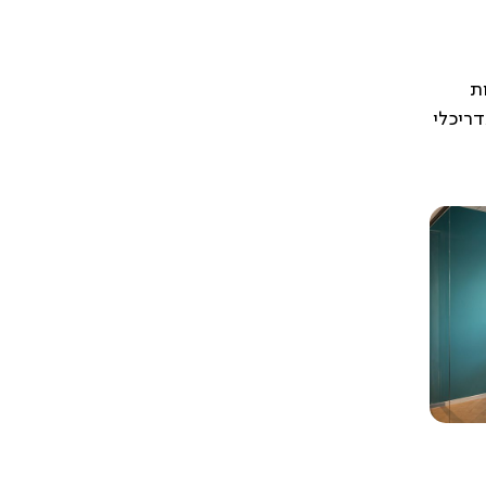
ת
דריכלי