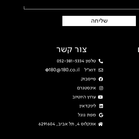
שליחה
צור קשר
טלפון 052-381-5334
דוא"ל
180@180.co.il
o
פייסבוק
אינסטגרם
ערוץ היוטיוב
לינקדאין
מפת גוגל
אונקלוס 4, תל אביב, 6291604