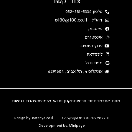
צור קשר
טלפון 052-381-5334
דוא"ל
180@180.co.il
o
פייסבוק
אינסטגרם
ערוץ היוטיוב
לינקדאין
מפת גוגל
אונקלוס 4, תל אביב, 6291604
מפת אתר
מדיניות פרטיות
תקנון ותנאי שימוש
הצהרת נגישות
Design by: natanya.co.il
© Copyright 180 studio 2022
Development by: Minipage