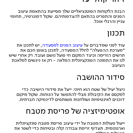
הבנת הלקוחות הפוטנציאליים שלך מסייעת בהתאמת עיצוב
הפנים והתפריט בהתאם להעדפותיהם. שקול דמוגרפיה, תחומי
עניין והרגלי אוכל.
תכנון
עוד לפני שמדברים על
עיצוב הפנים למסעדה
, יש לתכנן את
"מערכת ההפעלה" לחלל המסעדה, לתכנן באופן חכם את
תרשים הזרימה וכיצד המקום חי פועל נושם ועובד. רק אחרי שיש
לנו את התמונה הפונקציונלית המלאה - רק אז ניגשים למלאכת
העיצוב
סידור ההושבה
ניצול יעיל של שטח הוא חיוני. ייעל את סידורי הישיבה כדי
למקסם את הקיבולת מבלי להתפשר על הנוחות. שקול מיקום
דוכנים לאינטימיות ושולחנות משותפים לדינמיקה חברתית.
אופטימיזציה של פריסת מטבח
ייעול פעולות המטבח על ידי עיצוב פריסת מטבח פונקציונלית
וארגונומית. תעדוף זרימת עבודה קלה ובטיחות כדי לשפר את