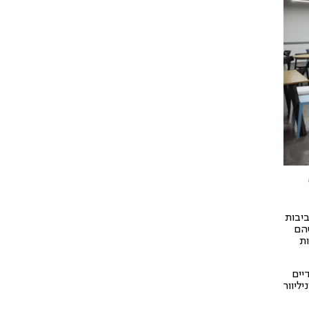
יבות
שהם
ת
יים
ליוור