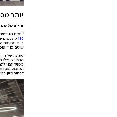
יותר מס
והיום על מנ
"מהם הגורמים 
180
מתכננים עב
כיום מקומות ה
שונים כגוו: פו
סוג זה של גיוו
הראו שאפילו בק
כאשר יוצגו לה
המוצא. מוסדות
לבחור מזון בריא