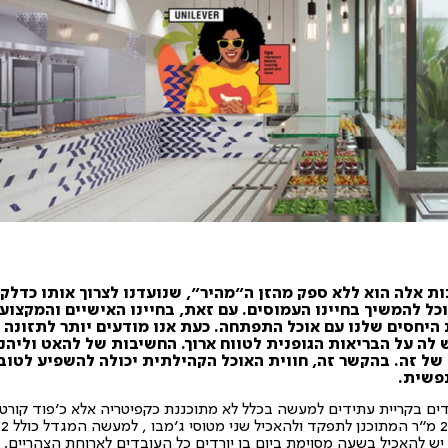
ת אלה הוא ללא ספק מהזן ה"מהיר", שנועדנו לצרוך אותו כדלק
כל להמשיך בחיינו העמוסים. עם זאת, בחיינו האישיים והמקצועי
היחסים שלנו עם אוכל התפתחה. כעת אנו מודעים יותר לתזונה 
ה על הבריאות הגופנית לטווח ארוך. החשיבות של להאט וליהנ
ל זה. בהקשר זה, חווית האוכל הקהילתית יכולה להשפיע לטוב
נפשית.
ים בקריית עתידים למעשה בכלל לא מתוכננת כקפיטריה אלא כ'פוד קורט
הכולל בר של 22 מ"ר המתוכנן לתפקד ולהאכיל שני 
יש להאכיל בשעה מסוימת ביום בו יורדים כל העובדים לארוחת הצהריים. ק