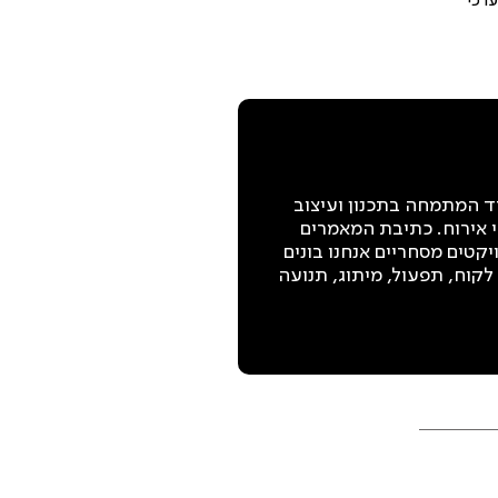
ערכי
ריכלית פנים, שותפה ובעלים ב"סטודיו 180", משרד המתמחה בתכנון ועיצוב
 אירוח. כתיבת המאמרים
2שנה, בתכנון ועיצוב פרויקטים מסחריים אנחנו בונים
קוח, תפעול, מיתוג, תנועה