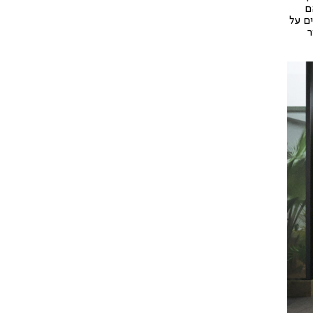
ם
ם על
ר