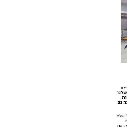
ים
שלנו
ות
ה גם
' שלם
מטוסי ג'מבו , למעשה המגדל כולל 22
ראנו