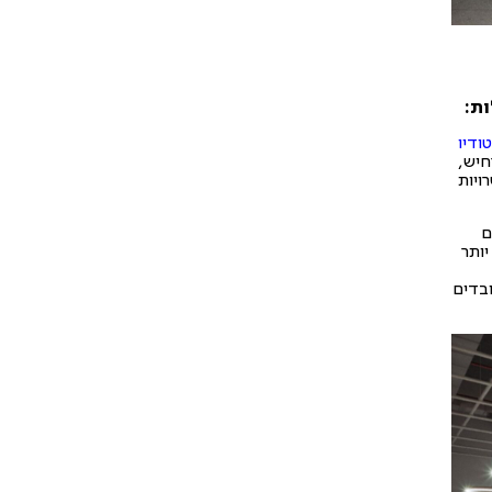
ת:
ודיו
חיש,
ויות
ם
יותר
בדים