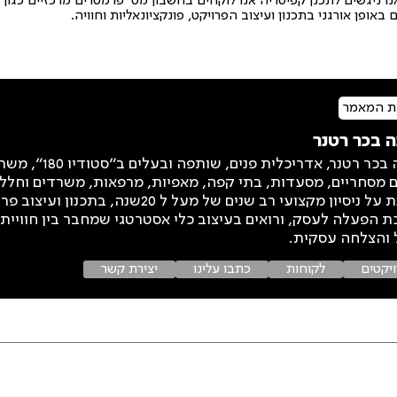
ו ניגשים לתכנן קפיטריה אנו לוקחים בחשבון מס' פרמטרים מרכזיים כגון 
באופן אורגני בתכנון ועיצוב הפרויקט, פונקציונאליות וחוויה.
ת המאמר
ה בכר רטנר
אלונה בכר רטנר, אד
 מסחריים, מסעדות, בתי קפה, מאפיות, מרפאות, משרדים וחללי
נשענת על ניסיון מקצועי רב שנים של מעל ל 0
 הפעלה לעסק, ורואים בעיצוב כלי אסטרטגי שמחבר בין חוויית ל
והצלחה עסקית.
יקטים
לקוחות
כתבו עלינו
יצירת קשר