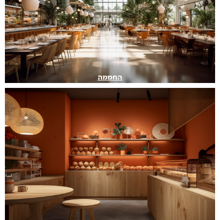
החממה