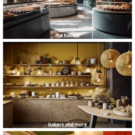
the bakery
bakery and more
חייגו
וואטסאפ