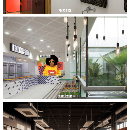
בונסאי
יוניליוור